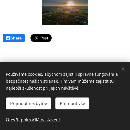
Share
Používáme cookies, abychom zajistili správné fungování a
Hotel Pomezí, Cínovec 221, 415 01 Dubí u Teplic
bezpečnost našich stránek. Tím vám můžeme zajistit tu
Tel. +420 732 757 959, e-mail: info@hotelpomezi.cz
nejlepší zkušenost při jejich návštěvě.
Ilustrační fotografie: Pixabay
Vytvořeno službou
Webnode
Cookies
Přijmout nezbytné
Přijmout vše
Jazyky
Otevřít pokročilá nastavení
Čeština
Deutsch