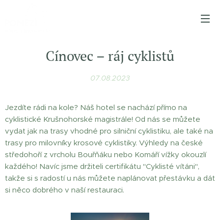
Cínovec – ráj cyklistů
07.08.2023
Jezdíte rádi na kole? Náš hotel se nachází přímo na
cyklistické Krušnohorské magistrále! Od nás se můžete
vydat jak na trasy vhodné pro silniční cyklistiku, ale také na
trasy pro milovníky krosové cyklistiky. Výhledy na české
středohoří z vrcholu Bouřňáku nebo Komáří vížky okouzlí
každého! Navíc jsme držiteli certifikátu "Cyklisté vítáni",
takže si s radostí u nás můžete naplánovat přestávku a dát
si něco dobrého v naší restauraci.